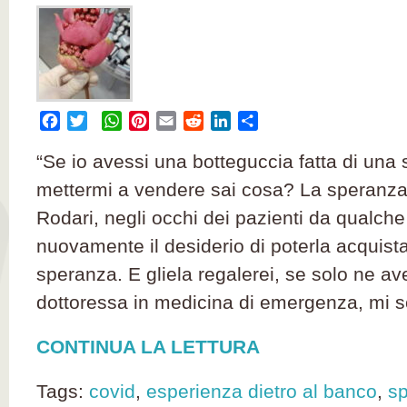
Facebook
Twitter
WhatsApp
Pinterest
Email
Reddit
LinkedIn
Condividi
“Se io avessi una botteguccia fatta di una 
mettermi a vendere sai cosa? La speranza
Rodari, negli occhi dei pazienti da qualche
nuovamente il desiderio di poterla acquist
speranza. E gliela regalerei, se solo ne av
dottoressa in medicina di emergenza, mi s
CONTINUA LA LETTURA
Tags:
covid
,
esperienza dietro al banco
,
s