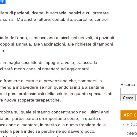
t
inkedIn
Condividi
ata di pazienti, ricette, burocrazie, servizi a cui prestare
sorrisi. Ma anche fatture, contabilità, scartoffie, controlli,
odo dell’anno, si mescolano ai picchi influenzali, ai pazienti
oppo si ammala, alle vaccinazioni, alle richieste di tamponi
ere.
in maglie così fitte di impegni, a volte, tralascia la
i sarà meno caos, si rimetterà ad aggiornarsi.
e frontiere di cura e di prevenzione che, sommersi in
Ricerca 
meno a intravedere se non quando si inizia a sentirne
 i primi professionisti della salute, in quanto specializzati
are nuove scoperte terapeutiche.
obiota sul quale si stanno concentrando negli ultimi anni
ARTIC
a per partecipare a un importante corso, in qualità di
EDU
ucazione alimentare, in merito alla nuova frontiera della
 Resto lì per lì indecisa perché ne so davvero poco,
ONCO