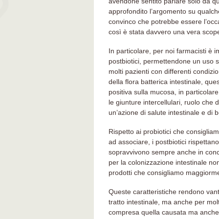
avendone sentito parlare solo da q
approfondito l’argomento su qualche
convinco che potrebbe essere l’occa
così è stata davvero una vera scope
In particolare, per noi farmacisti è
postbiotici, permettendone un uso si
molti pazienti con differenti condizio
della flora batterica intestinale, qu
positiva sulla mucosa, in particolar
le giunture intercellulari, ruolo ch
un’azione di salute intestinale e di
Rispetto ai probiotici che consig
ad associare, i postbiotici rispetta
sopravvivono sempre anche in concomi
per la colonizzazione intestinale no
prodotti che consigliamo maggiorme
Queste caratteristiche rendono vant
tratto intestinale, ma anche per mol
compresa quella causata ma anche cu