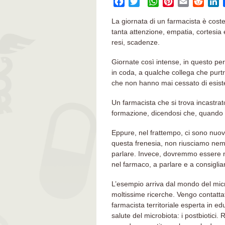
Facebook
Twitter
WhatsApp
Pinterest
Email
Reddi
L
La giornata di un farmacista è costell
tanta attenzione, empatia, cortesia e 
resi, scadenze.
Giornate così intense, in questo peri
in coda, a qualche collega che purtr
che non hanno mai cessato di esist
Un farmacista che si trova incastrato 
formazione, dicendosi che, quando c
Eppure, nel frattempo, ci sono nuov
questa frenesia, non riusciamo nem
parlare. Invece, dovremmo essere noi
nel farmaco, a parlare e a consigli
L’esempio arriva dal mondo del micr
moltissime ricerche. Vengo contattat
farmacista territoriale esperta in ed
salute del microbiota: i postbiotici.