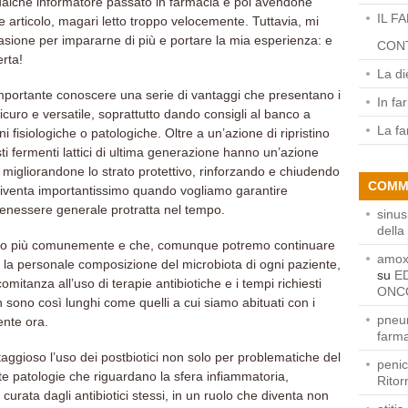
ualche informatore passato in farmacia e poi avendone
IL F
 articolo, magari letto troppo velocemente. Tuttavia, mi
sione per impararne di più e portare la mia esperienza: e
CONT
rta!
La di
 importante conoscere una serie di vantaggi che presentano i
In fa
curo e versatile, soprattutto dando consigli al banco a
La fa
ni fisiologiche o patologiche. Oltre a un’azione di ripristino
esti fermenti lattici di ultima generazione hanno un’azione
e migliorandone lo strato protettivo, rinforzando e chiudendo
COMM
e diventa importantissimo quando vogliamo garantire
 benessere generale protratta nel tempo.
sinus
della
liamo più comunemente e che, comunque potremo continuare
amoxi
no la personale composizione del microbiota di ogni paziente,
su
E
tanza all’uso di terapie antibiotiche e i tempi richiesti
ONCO
n sono così lunghi come quelli a cui siamo abituati con i
pneum
nte ora.
farma
aggioso l’uso dei postbiotici non solo per problematiche del
penic
te patologie che riguardano la sfera infiammatoria,
Rito
rata dagli antibiotici stessi, in un ruolo che diventa non