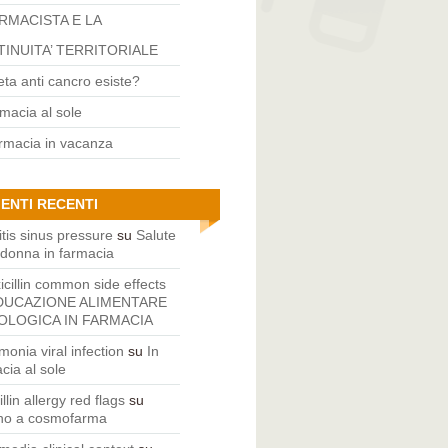
ARMACISTA E LA
INUITA’ TERRITORIALE
eta anti cancro esiste?
rmacia al sole
rmacia in vacanza
ENTI RECENTI
itis sinus pressure
su
Salute
 donna in farmacia
cillin common side effects
DUCAZIONE ALIMENTARE
LOGICA IN FARMACIA
onia viral infection
su
In
cia al sole
illin allergy red flags
su
rno a cosmofarma