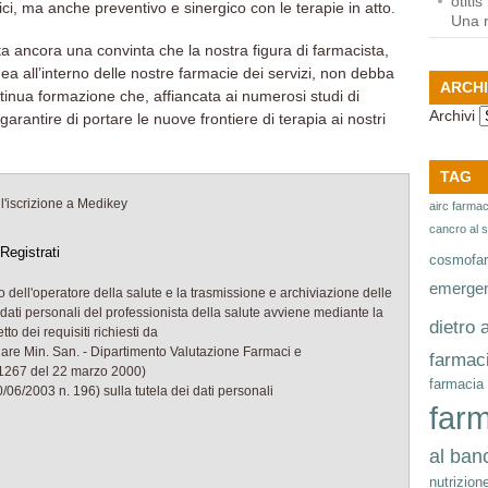
otiti
tici, ma anche preventivo e sinergico con le terapie in atto.
Una 
 ancora una convinta che la nostra figura di farmacista,
a all’interno delle nostre farmacie dei servizi, non debba
ARCHI
tinua formazione che, affiancata ai numerosi studi di
Archivi
garantire di portare le nuove frontiere di terapia ai nostri
TAG
'iscrizione a Medikey
airc farma
cancro al 
cosmofa
emerge
 dell'operatore della salute e la trasmissione e archiviazione delle
 dati personali del professionista della salute avviene mediante la
dietro 
to dei requisiti richiesti da
colare Min. San. - Dipartimento Valutazione Farmaci e
farmaci
/1267 del 22 marzo 2000)
farmacia
/06/2003 n. 196) sulla tutela dei dati personali
farm
al ban
nutrizion