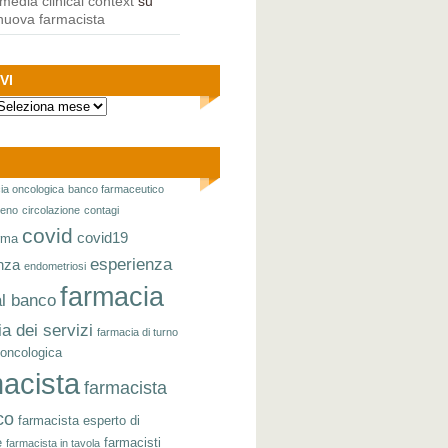
s media clinical context
su
nuova farmacista
VI
cia oncologica
banco farmaceutico
seno
circolazione
contagi
covid
covid19
rma
esperienza
nza
endometriosi
farmacia
al banco
a dei servizi
farmacia di turno
 oncologica
acista
farmacista
co
farmacista esperto di
e
farmacisti
farmacista in tavola